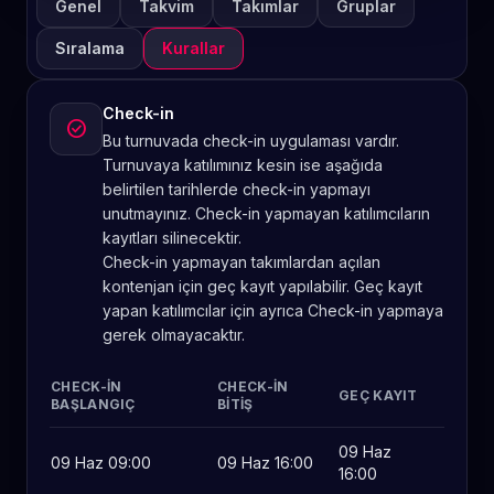
Genel
Takvim
Takımlar
Gruplar
Sıralama
Kurallar
Check-in
check_circle
Bu turnuvada check-in uygulaması vardır.
Turnuvaya katılımınız kesin ise aşağıda
belirtilen tarihlerde check-in yapmayı
unutmayınız. Check-in yapmayan katılımcıların
kayıtları silinecektir.
Check-in yapmayan takımlardan açılan
kontenjan için geç kayıt yapılabilir. Geç kayıt
yapan katılımcılar için ayrıca Check-in yapmaya
gerek olmayacaktır.
CHECK-IN
CHECK-IN
GEÇ KAYIT
BAŞLANGIÇ
BITIŞ
09 Haz
09 Haz 09:00
09 Haz 16:00
16:00