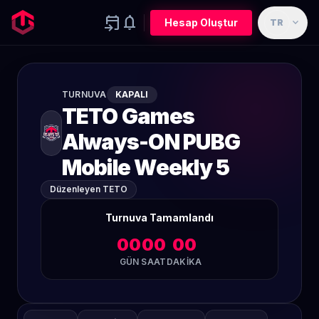
event_upcoming
notifications
expand_more
Hesap Oluştur
TR
TURNUVA
KAPALI
TETO Games
Always-ON PUBG
Mobile Weekly 5
Düzenleyen TETO
Turnuva Tamamlandı
00
00
00
GÜN
SAAT
DAKIKA