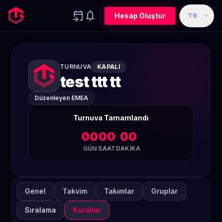
event_upcoming
notifications
expand_more
Hesap Oluştur
TR
TURNUVA
KAPALI
test ttt tt
Düzenleyen EMEA
Turnuva Tamamlandı
00
00
00
GÜN
SAAT
DAKIKA
Genel
Takvim
Takımlar
Gruplar
Sıralama
Kurallar