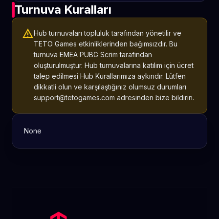
Turnuva Kuralları
warning
Hub turnuvaları topluluk tarafından yönetilir ve
TETO Games etkinliklerinden bağımsızdır. Bu
turnuva EMEA PUBG Scrim tarafından
oluşturulmuştur. Hub turnuvalarına katılım için ücret
talep edilmesi Hub Kurallarımıza aykırıdır. Lütfen
dikkatli olun ve karşılaştığınız olumsuz durumları
support@tetogames.com adresinden bize bildirin.
None