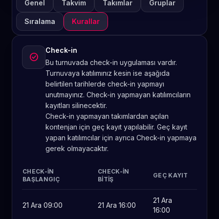
Genel
Takvim
Takımlar
Gruplar
Sıralama
Kurallar
Check-in
check_circle
Bu turnuvada check-in uygulaması vardır.
Turnuvaya katılımınız kesin ise aşağıda
belirtilen tarihlerde check-in yapmayı
unutmayınız. Check-in yapmayan katılımcıların
kayıtları silinecektir.
Check-in yapmayan takımlardan açılan
kontenjan için geç kayıt yapılabilir. Geç kayıt
yapan katılımcılar için ayrıca Check-in yapmaya
gerek olmayacaktır.
CHECK-IN
CHECK-IN
GEÇ KAYIT
BAŞLANGIÇ
BITIŞ
21 Ara
21 Ara 09:00
21 Ara 16:00
16:00