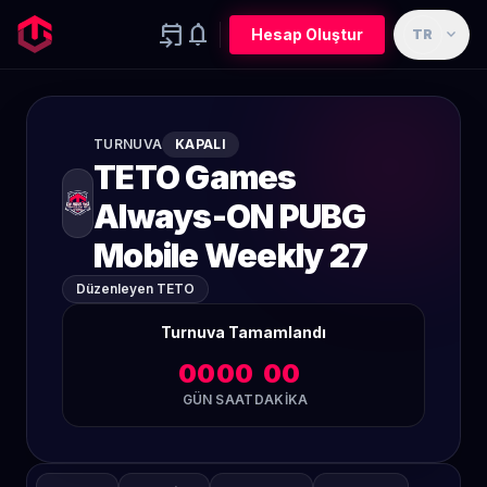
event_upcoming
notifications
expand_more
Hesap Oluştur
TR
TURNUVA
KAPALI
TETO Games
Always-ON PUBG
Mobile Weekly 27
Düzenleyen TETO
Turnuva Tamamlandı
00
00
00
GÜN
SAAT
DAKIKA