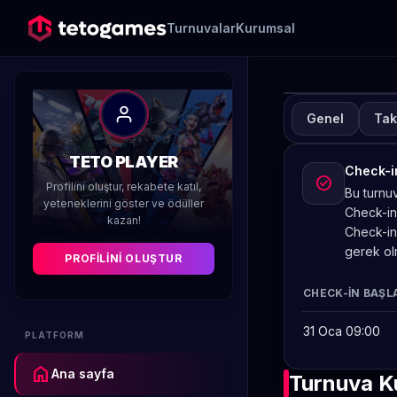
Turnuvalar
Kurumsal
Genel
Tak
TUR
T
TETO PLAYER
Check-i
check_circle
3
Profilini oluştur, rekabete katıl,
Bu turnuv
yeteneklerini göster ve ödüller
Check-in 
kazan!
Düzenleyen 
Check-in 
gerek ol
PROFILINI OLUŞTUR
CHECK-IN BAŞL
31 Oca 09:00
PLATFORM
home
Ana sayfa
Turnuva Ku