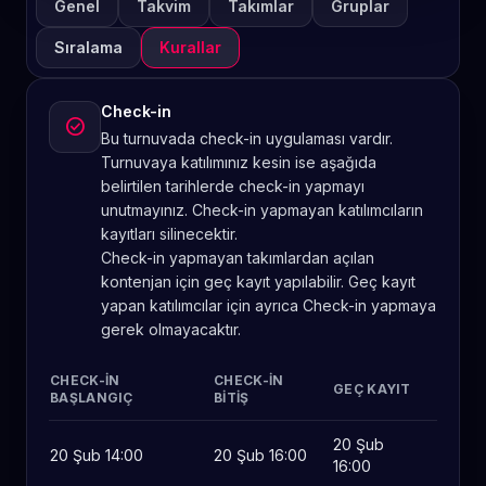
Genel
Takvim
Takımlar
Gruplar
Sıralama
Kurallar
Check-in
check_circle
Bu turnuvada check-in uygulaması vardır.
Turnuvaya katılımınız kesin ise aşağıda
belirtilen tarihlerde check-in yapmayı
unutmayınız. Check-in yapmayan katılımcıların
kayıtları silinecektir.
Check-in yapmayan takımlardan açılan
kontenjan için geç kayıt yapılabilir. Geç kayıt
yapan katılımcılar için ayrıca Check-in yapmaya
gerek olmayacaktır.
CHECK-IN
CHECK-IN
GEÇ KAYIT
BAŞLANGIÇ
BITIŞ
20 Şub
20 Şub 14:00
20 Şub 16:00
16:00