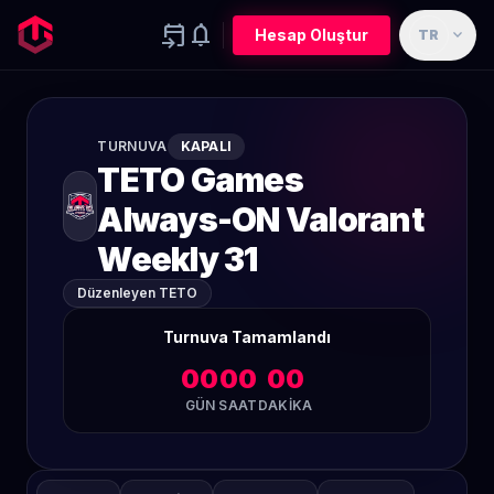
event_upcoming
notifications
expand_more
Hesap Oluştur
TR
TURNUVA
KAPALI
TETO Games
Always-ON Valorant
Weekly 31
Düzenleyen TETO
Turnuva Tamamlandı
00
00
00
GÜN
SAAT
DAKIKA