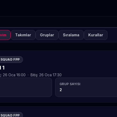
vim
Takımlar
Gruplar
Sıralama
Kurallar
UVA
KAPALI
ETO Games Always-ON PUB
fta 1
SQUAD FPP
TETO
 1
ç:
26 Oca 16:00
·
Bitiş:
26 Oca 17:30
GRUP SAYISI
2
SQUAD FPP