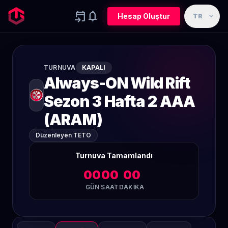
event_upcoming
notifications
expand_more
Hesap Oluştur
TR
TURNUVA
KAPALI
Always-ON Wild Rift
Sezon 3 Hafta 2 AAA
(ARAM)
Düzenleyen TETO
Turnuva Tamamlandı
00
00
00
GÜN
SAAT
DAKIKA