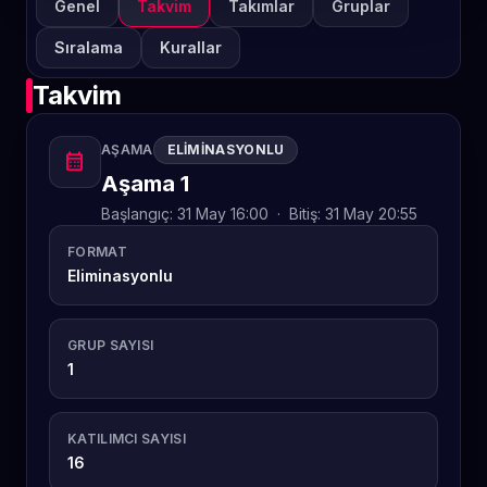
Genel
Takvim
Takımlar
Gruplar
Sıralama
Kurallar
Takvim
AŞAMA
ELIMINASYONLU
calendar_month
Aşama 1
Başlangıç:
31 May 16:00
·
Bitiş:
31 May 20:55
FORMAT
Eliminasyonlu
GRUP SAYISI
1
KATILIMCI SAYISI
16