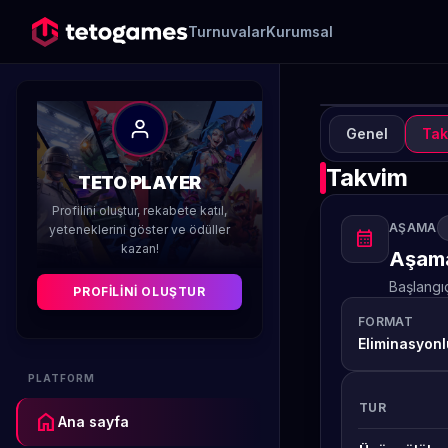
Turnuvalar
Kurumsal
Genel
Tak
TURN
A
Takvim
TETO PLAYER
Ha
Profilini oluştur, rekabete katıl,
AŞAMA
yeteneklerini göster ve ödüller
calendar_month
kazan!
Düzenleyen 
Aşama
Başlangı
PROFILINI OLUŞTUR
FORMAT
Eliminasyonl
PLATFORM
TUR
home
Ana sayfa