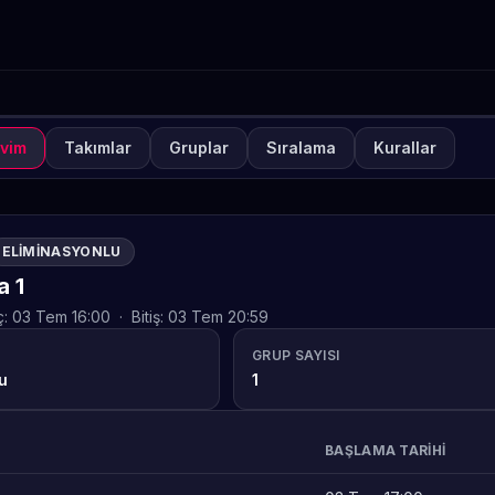
vim
Takımlar
Gruplar
Sıralama
Kurallar
UVA
KAPALI
lways-ON MLBB Üniversite
fta 3
ELIMINASYONLU
TETOUNI
 1
ç:
03 Tem 16:00
·
Bitiş:
03 Tem 20:59
GRUP SAYISI
u
1
BAŞLAMA TARIHI