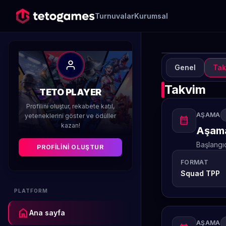
Turnuvalar
Kurumsal
Genel
Tak
TUR
A
Takvim
TETO PLAYER
H
Profilini oluştur, rekabete katıl,
AŞAMA
yeteneklerini göster ve ödüller
calendar_month
kazan!
Düzenleyen 
Aşama
Başlangı
PROFILINI OLUŞTUR
FORMAT
Squad TPP
PLATFORM
home
Ana sayfa
AŞAMA