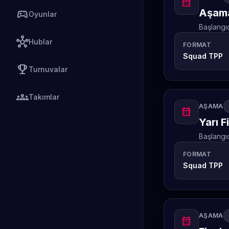
calendar_month
Aşama
sports_esports
Oyunlar
Başlangı
hub
Hublar
FORMAT
Squad TPP
emoji_events
Turnuvalar
groups
Takımlar
AŞAMA
calendar_month
Yarı F
Başlangı
FORMAT
Squad TPP
AŞAMA
calendar_month