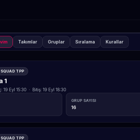
vim
Takımlar
Gruplar
Sıralama
Kurallar
NUVA
KAPALI
lways-ON PUBG MOBILE S
afta 2
SQUAD TPP
TETO
 1
ç:
19 Eyl 15:30
·
Bitiş:
19 Eyl 18:30
GRUP SAYISI
16
SQUAD TPP