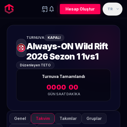
event_upcoming
notifications
expand_more
Hesap Oluştur
TR
TURNUVA
KAPALI
Always-ON Wild Rift
2026 Sezon 1 1vs1
Düzenleyen TETO
Turnuva Tamamlandı
00
00
00
GÜN
SAAT
DAKIKA
Genel
Takvim
Takımlar
Gruplar