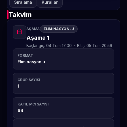
Sıralama
Kurallar
Takvim
AŞAMA
ELIMINASYONLU
calendar_month
Aşama 1
Başlangıç:
04 Tem 17:00
·
Bitiş:
05 Tem 20:59
FORMAT
Eliminasyonlu
GRUP SAYISI
1
KATILIMCI SAYISI
64