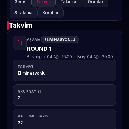
Genel
Takvim
Takımlar
Gruplar
Sıralama
Kurallar
Takvim
AŞAMA
ELIMINASYONLU
calendar_month
ROUND 1
Başlangıç:
04 Ağu 16:00
·
Bitiş:
04 Ağu 20:00
FORMAT
Eliminasyonlu
GRUP SAYISI
2
KATILIMCI SAYISI
32