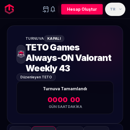
event_upcoming
notifications
expand_more
Hesap Oluştur
TR
TURNUVA
KAPALI
TETO Games
Always-ON Valorant
Weekly 43
Düzenleyen TETO
Turnuva Tamamlandı
00
00
00
GÜN
SAAT
DAKIKA