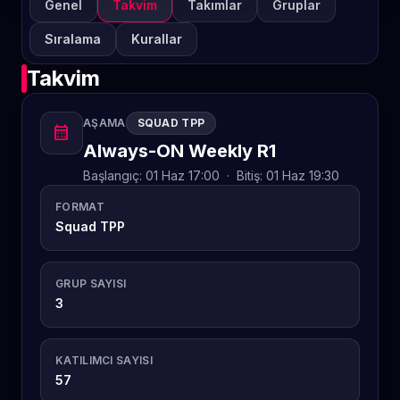
Genel
Takvim
Takımlar
Gruplar
Sıralama
Kurallar
Takvim
AŞAMA
SQUAD TPP
calendar_month
Always-ON Weekly R1
Başlangıç:
01 Haz 17:00
·
Bitiş:
01 Haz 19:30
FORMAT
Squad TPP
GRUP SAYISI
3
KATILIMCI SAYISI
57