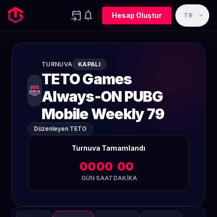
event_upcoming
notifications
expand_more
Hesap Oluştur
TR
TURNUVA
KAPALI
TETO Games
Always-ON PUBG
Mobile Weekly 79
Düzenleyen TETO
Turnuva Tamamlandı
00
00
00
GÜN
SAAT
DAKIKA