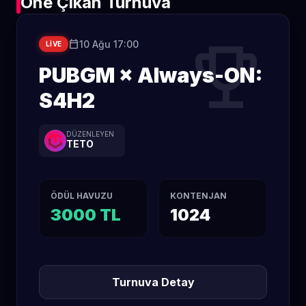
Öne Çıkan Turnuva
trophy
calendar_today
10 Ağu 17:00
LIVE
PUBGM × Always-ON:
S4H2
DÜZENLEYEN
TETO
ÖDÜL HAVUZU
KONTENJAN
3000 TL
1024
Turnuva Detay