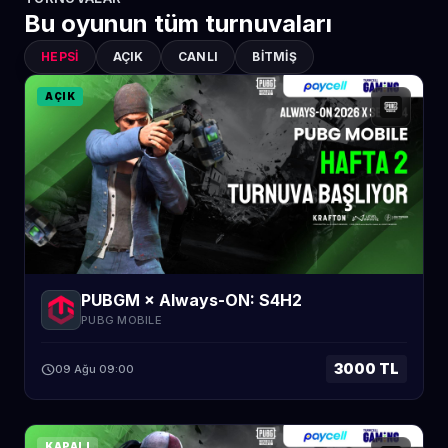
Bu oyunun tüm turnuvaları
HEPSI
AÇIK
CANLI
BITMIŞ
AÇIK
PUBGM × Always-ON: S4H2
PUBG MOBILE
3000 TL
schedule
09 Ağu 09:00
KAPALI