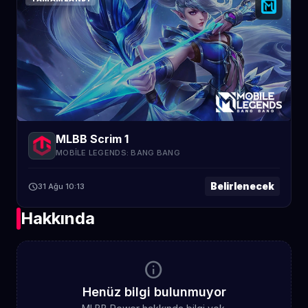
MLBB Scrim 1
MOBILE LEGENDS: BANG BANG
Belirlenecek
schedule
31 Ağu 10:13
Hakkında
info
Henüz bilgi bulunmuyor