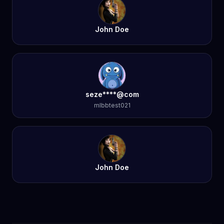
John Doe
seze****@com
mlbbtest021
John Doe