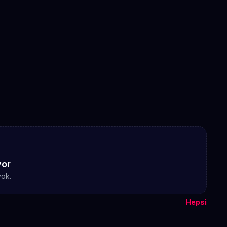
yor
yok.
Hepsi