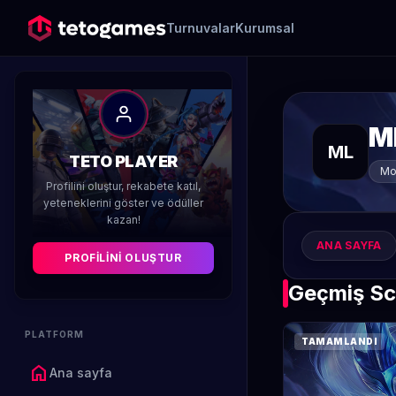
Turnuvalar
Kurumsal
M
ML
TETO PLAYER
Mo
Profilini oluştur, rekabete katıl,
yeteneklerini göster ve ödüller
kazan!
ANA SAYFA
PROFILINI OLUŞTUR
Geçmiş Sc
PLATFORM
TAMAMLANDI
home
Ana sayfa