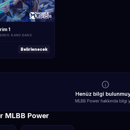
im 1
GENDS: BANG BANG
Belirlenecek
info
Henüz bilgi bulunmu
MLBB Power hakkında bilgi 
er MLBB Power