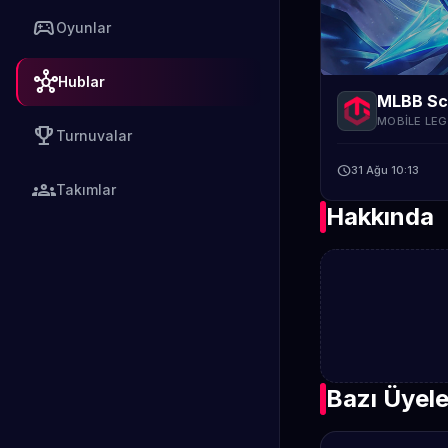
sports_esports
Oyunlar
hub
Hublar
MLBB Scr
MOBILE LE
emoji_events
Turnuvalar
schedule
31 Ağu 10:13
groups
Takımlar
Hakkında
Bazı Üyel