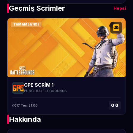
Geçmiş Scrimler
Hepsi
TAMAMLANDI
GPE SCRİM 1
PUBG: BATTLEGROUNDS
0 0
schedule
17 Tem 21:00
Hakkında