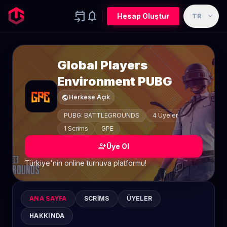
event_upcoming
notifications
expand_more
Hesap Oluştur
TR
Global Players
Environment PUBG
public
Herkese Açık
PUBG: BATTLEGROUNDS
4 Üyeler
1 Scrims
GPE
person_add
Üye Ol
Türkiye'nin online turnuva platformu!
ANA SAYFA
SCRIMS
ÜYELER
HAKKINDA