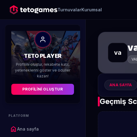
Turnuvalar
Kurumsal
va
va
TETO PLAYER
VA
Profilini oluştur, rekabete katıl,
yeteneklerini göster ve ödüller
kazan!
ANA SAYFA
PROFILINI OLUŞTUR
Geçmiş Sc
PLATFORM
home
Ana sayfa