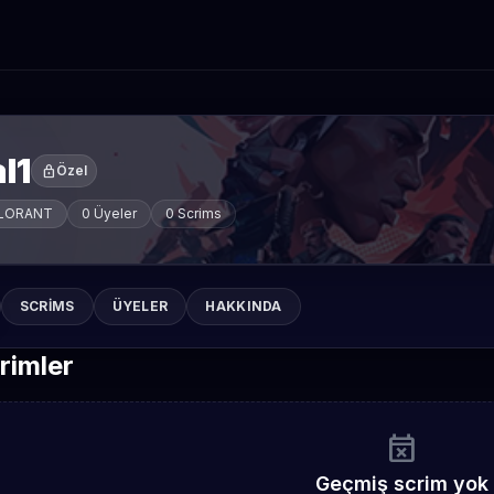
l1
lock
Özel
LORANT
0 Üyeler
0 Scrims
SCRIMS
ÜYELER
HAKKINDA
rimler
event_busy
Geçmiş scrim yok