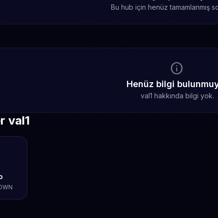
Bu hub için henüz tamamlanmış sc
info
Henüz bilgi bulunmu
val1 hakkında bilgi yok.
r val1
o
DOWN