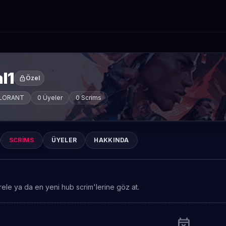
l1
lock
Özel
LORANT
0 Üyeler
0 Scrims
SCRIMS
ÜYELER
HAKKINDA
rele ya da en yeni hub scrim'lerine göz at.
event_busy