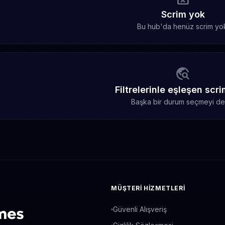
Scrim yok
Bu hub'da henüz scrim yo
travel_explore
Filtrelerinle eşleşen scr
Başka bir durum seçmeyi de
MÜŞTERI HIZMETLERI
Güvenli Alışveriş