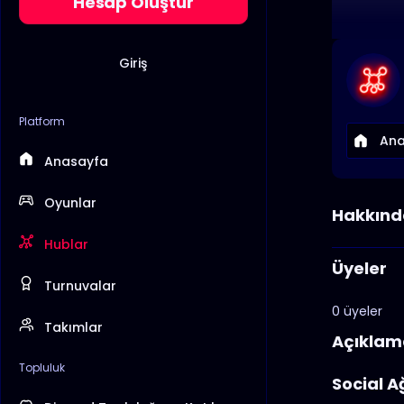
Hesap Oluştur
Giriş
Platform
Ana
Anasayfa
Oyunlar
Hakkınd
Hublar
Üyeler
Turnuvalar
0 üyeler
Takımlar
Açıklam
Topluluk
Social A