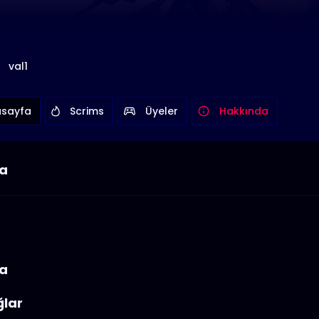
val1
sayfa
Scrims
Üyeler
Hakkında
a
a
ğlar