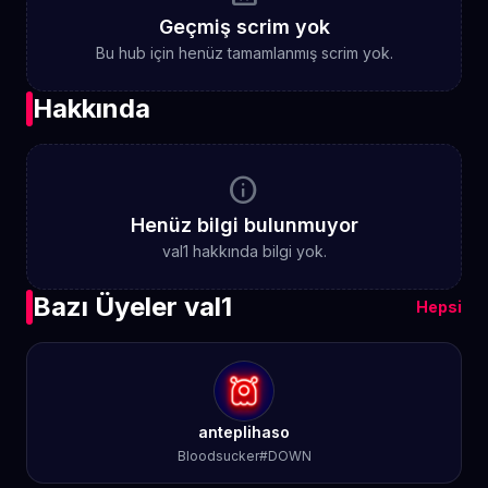
Geçmiş scrim yok
Bu hub için henüz tamamlanmış scrim yok.
Hakkında
info
Henüz bilgi bulunmuyor
val1 hakkında bilgi yok.
Bazı Üyeler val1
Hepsi
anteplihaso
Bloodsucker#DOWN