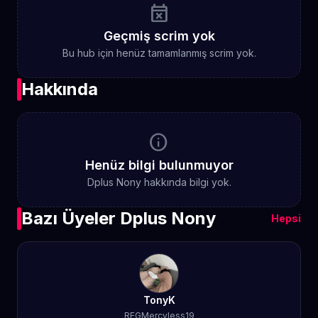
event_busy
Geçmiş scrim yok
Bu hub için henüz tamamlanmış scrim yok.
Hakkında
info
Henüz bilgi bulunmuyor
Dplus Nony hakkında bilgi yok.
Bazı Üyeler Dplus Nony
Hepsi
TonyK
REGMercyless19