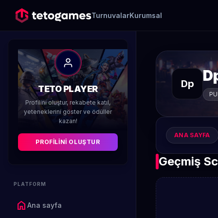
Turnuvalar
Kurumsal
D
Dp
TETO PLAYER
PU
Profilini oluştur, rekabete katıl,
yeteneklerini göster ve ödüller
kazan!
ANA SAYFA
PROFILINI OLUŞTUR
Geçmiş Sc
PLATFORM
home
Ana sayfa