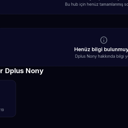
Bu hub için henüz tamamlanmış sc
info
Henüz bilgi bulunmu
Dplus Nony hakkında bilgi y
er Dplus Nony
19