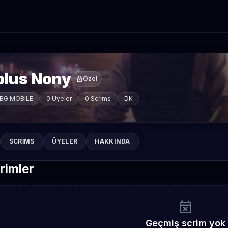
plus Nony
lock
Özel
BG MOBILE
0 Üyeler
0 Scrims
DK
SCRIMS
ÜYELER
HAKKINDA
rimler
event_busy
Geçmiş scrim yok