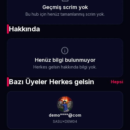
Geçmiş scrim yok
Bu hub için henüz tamamlanmış scrim yok.
Hakkında
info
Henüz bilgi bulunmuyor
Herkes gelsin hakkında bilgi yok.
Bazı Üyeler Herkes gelsin
Hepsi
demo****@com
SASU×DEM04