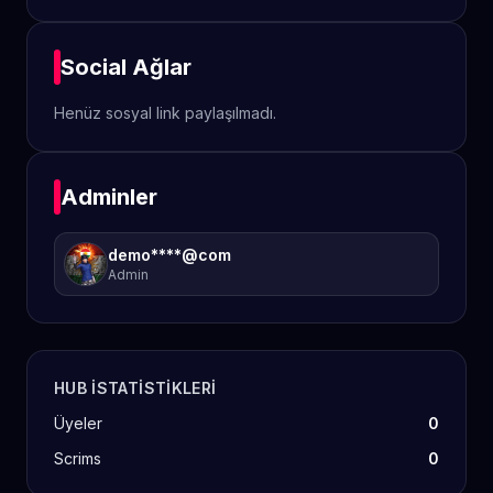
Social Ağlar
Henüz sosyal link paylaşılmadı.
Adminler
demo****@com
Admin
HUB ISTATISTIKLERI
Üyeler
0
Scrims
0