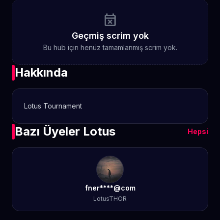
event_busy
Geçmiş scrim yok
Bu hub için henüz tamamlanmış scrim yok.
Hakkında
Lotus Tournament
Bazı Üyeler Lotus
Hepsi
fner****@com
LotusTHOR