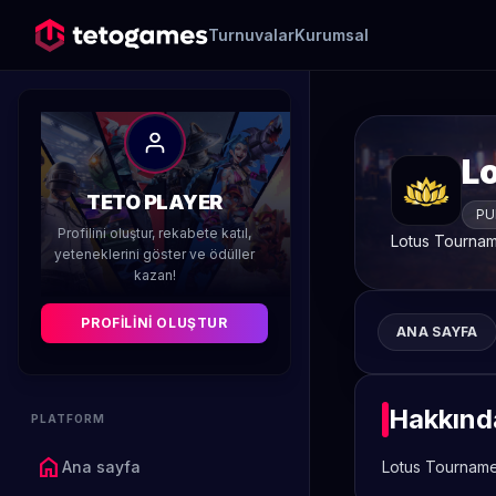
Turnuvalar
Kurumsal
L
TETO PLAYER
PU
Profilini oluştur, rekabete katıl,
Lotus Tourna
yeteneklerini göster ve ödüller
kazan!
PROFILINI OLUŞTUR
ANA SAYFA
Hakkınd
PLATFORM
home
Ana sayfa
Lotus Tournam