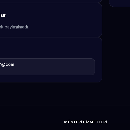
lar
nk paylaşılmadı.
**@com
MÜŞTERI HIZMETLERI