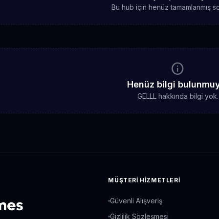
Bu hub için henüz tamamlanmış sc
info
Henüz bilgi bulunmu
GELLL hakkında bilgi yok.
MÜŞTERI HIZMETLERI
Güvenli Alışveriş
Gizlilik Sözleşmesi