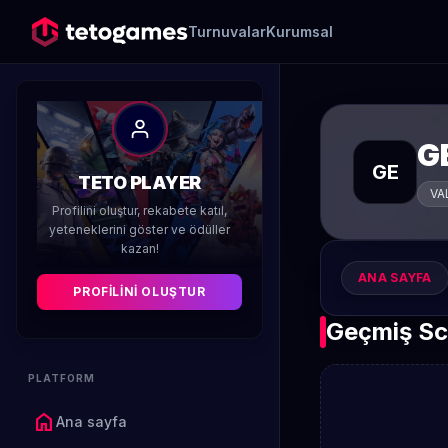
Turnuvalar
Kurumsal
G
GE
TETO PLAYER
VA
Profilini oluştur, rekabete katıl,
yeteneklerini göster ve ödüller
kazan!
ANA SAYFA
PROFILINI OLUŞTUR
Geçmiş Sc
PLATFORM
home
Ana sayfa