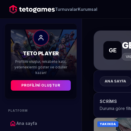
Turnuvalar
Kurumsal
G
GE
TETO PLAYER
VA
Profilini oluştur, rekabete katıl,
yeteneklerini göster ve ödüller
kazan!
ANA SAYFA
PROFILINI OLUŞTUR
SCRIMS
Duruma göre filt
PLATFORM
home
Ana sayfa
YAKINDA