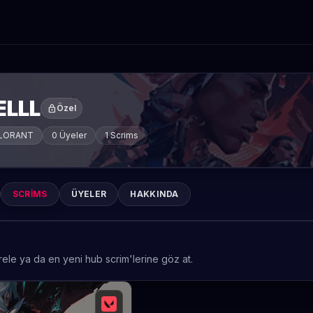
ELLL
lock
Özel
LORANT
0 Üyeler
1 Scrims
SCRIMS
ÜYELER
HAKKINDA
rele ya da en yeni hub scrim'lerine göz at.