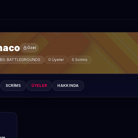
haco
lock
Özel
BG: BATTLEGROUNDS
0 Üyeler
0 Scrims
SCRIMS
ÜYELER
HAKKINDA
om