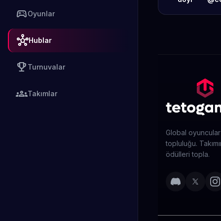
sports_esports
Oyunlar
hub
Hublar
emoji_events
Turnuvalar
groups
Takımlar
Global oyuncular
topluluğu. Takımın
ödülleri topla.