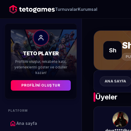
Turnuvalar
Kurumsal
S
Sh
TETO PLAYER
PU
Profilini oluştur, rekabete katıl,
yeteneklerini göster ve ödüller
kazan!
ANA SAYFA
PROFILINI OLUŞTUR
Üyeler
PLATFORM
home
Ana sayfa
doyr****@c