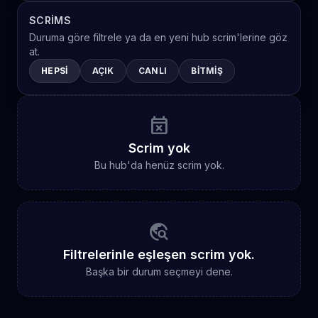
SCRIMS
Duruma göre filtrele ya da en yeni hub scrim'lerine göz
at.
HEPSI
AÇIK
CANLI
BITMIŞ
event_busy
Scrim yok
Bu hub'da henüz scrim yok.
travel_explore
Filtrelerinle eşleşen scrim yok.
Başka bir durum seçmeyi dene.