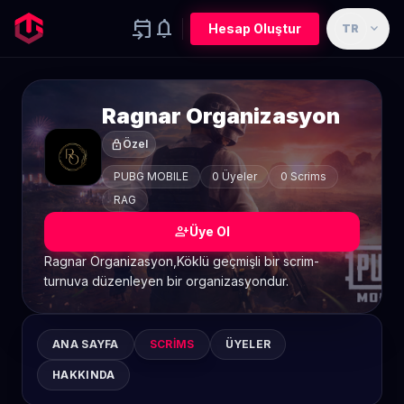
event_upcoming
notifications
expand_more
Hesap Oluştur
TR
Ragnar Organizasyon
lock
Özel
PUBG MOBILE
0 Üyeler
0 Scrims
RAG
person_add
Üye Ol
Ragnar Organizasyon,Köklü geçmişli bir scrim-
turnuva düzenleyen bir organizasyondur.
ANA SAYFA
SCRIMS
ÜYELER
HAKKINDA