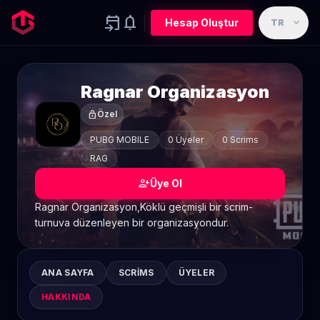
event_upcoming
notifications
expand_more
Hesap Oluştur
TR
Ragnar Organizasyon
lock
Özel
PUBG MOBILE
0 Üyeler
0 Scrims
RAG
person_add
Üye Ol
Ragnar Organizasyon,Köklü geçmişli bir scrim-
turnuva düzenleyen bir organizasyondur.
ANA SAYFA
SCRIMS
ÜYELER
HAKKINDA