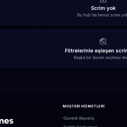
Scrim yok
Bu hub'da henüz scrim yo
travel_explore
Filtrelerinle eşleşen scr
Başka bir durum seçmeyi de
MÜŞTERI HIZMETLERI
Güvenli Alışveriş