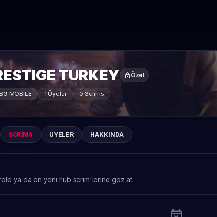
RESTIGE TURKEY
lock
Özel
BG MOBILE
1 Üyeler
0 Scrims
SCRIMS
ÜYELER
HAKKINDA
rele ya da en yeni hub scrim'lerine göz at.
event_busy