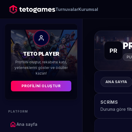
Turnuvalar
Kurumsal
P
PR
TETO PLAYER
PU
Profilini oluştur, rekabete katıl,
yeteneklerini göster ve ödüller
kazan!
ANA SAYFA
PROFILINI OLUŞTUR
SCRIMS
Duruma göre filt
PLATFORM
home
Ana sayfa