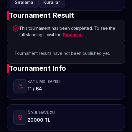
Sıralama
Kurallar
Tournament Result
task_alt
This tournament has been completed. To see the
full standings, visit the
Sıralama
.
Tournament results have not been published yet.
Tournament Info
KATILIMCI SAYISI
group
11 / 64
ÖDÜL HAVUZU
emoji_events
20000 TL