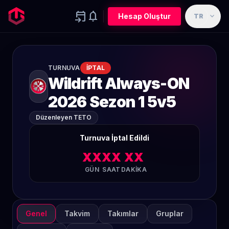
event_upcoming
notifications
expand_more
Hesap Oluştur
TR
TURNUVA
İPTAL
Wildrift Always-ON
2026 Sezon 1 5v5
Düzenleyen TETO
Turnuva İptal Edildi
XX
XX
XX
GÜN
SAAT
DAKIKA
Genel
Takvim
Takımlar
Gruplar