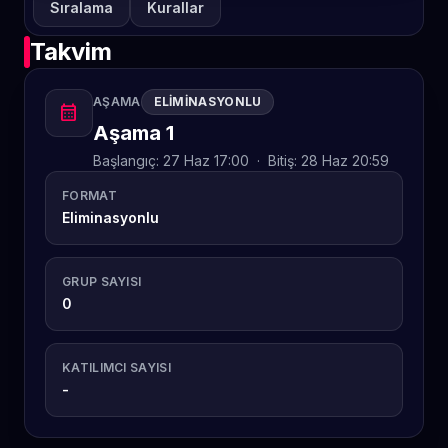
Sıralama
Kurallar
Takvim
AŞAMA
ELIMINASYONLU
calendar_month
Aşama 1
Başlangıç:
27 Haz 17:00
·
Bitiş:
28 Haz 20:59
FORMAT
Eliminasyonlu
GRUP SAYISI
0
KATILIMCI SAYISI
-