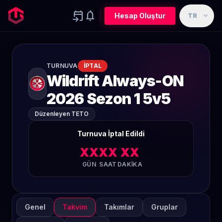
event_upcoming
notifications
expand_more
Hesap Oluştur
TR
TURNUVA
İPTAL
Wildrift Always-ON
2026 Sezon 1 5v5
Düzenleyen TETO
Turnuva İptal Edildi
XX
XX
XX
GÜN
SAAT
DAKIKA
Genel
Takvim
Takımlar
Gruplar