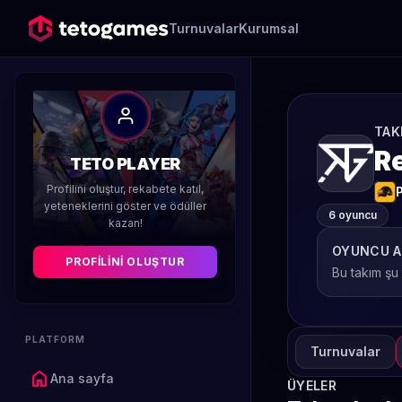
Turnuvalar
Kurumsal
TAK
R
TETO PLAYER
Profilini oluştur, rekabete katıl,
yeteneklerini göster ve ödüller
6 oyuncu
kazan!
OYUNCU A
PROFILINI OLUŞTUR
Bu takım şu
PLATFORM
Turnuvalar
home
Ana sayfa
ÜYELER