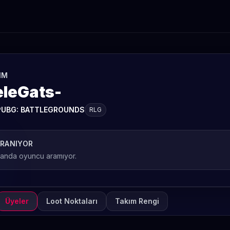
IM
eleGats-
PUBG: BATTLEGROUNDS
RLG
RANIYOR
 anda oyuncu aramıyor.
Üyeler
Loot Noktaları
Takım Rengi