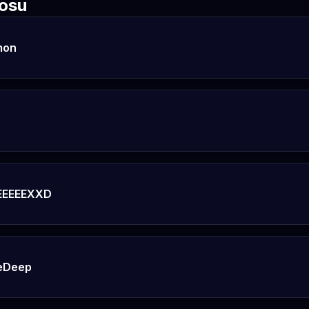
rosu
mon
EEEEXXD
eDeep