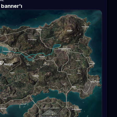
 banner'ı
ReleGats-