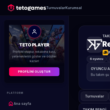
Turnuvalar
Kurumsal
TAK
R
TETO PLAYER
Profilini oluştur, rekabete katıl,
yeteneklerini göster ve ödüller
6 oyuncu
kazan!
OYUNCU A
PROFILINI OLUŞTUR
Bu takım şu
PLATFORM
Turnuvalar
home
Ana sayfa
TAKIM RENGI