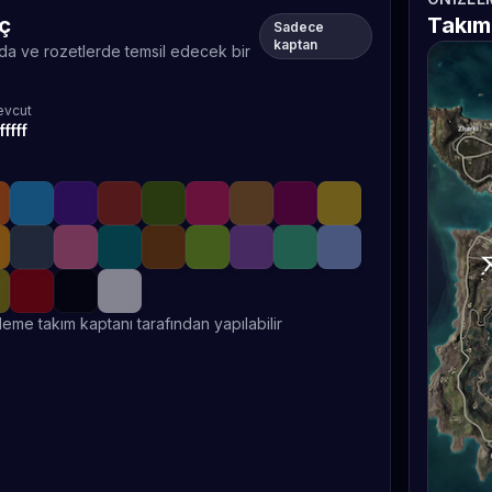
eç
Takım
Sadece
kaptan
rda ve rozetlerde temsil edecek bir
vcut
fffff
leme takım kaptanı tarafından yapılabilir