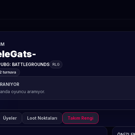
IM
eleGats-
PUBG: BATTLEGROUNDS
RLG
2 turnuva
RANIYOR
 anda oyuncu aramıyor.
Üyeler
Loot Noktaları
Takım Rengi
ÖNIZLE