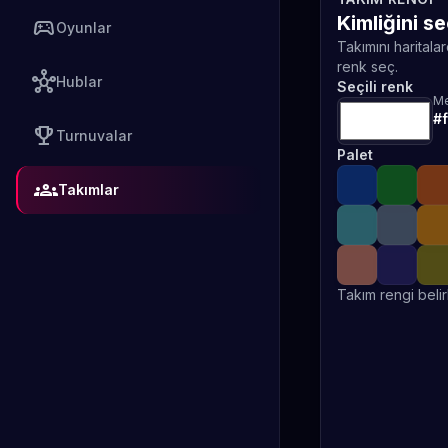
Kimliğini s
sports_esports
Oyunlar
Takımını haritala
renk seç.
hub
Hublar
Seçili renk
Me
#f
emoji_events
Turnuvalar
Palet
groups
Takımlar
Takım rengi belir