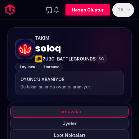
event_upcoming
notifications
expand_more
Hesap Oluştur
TR
TAKIM
soloq
PUBG: BATTLEGROUNDS
SO
1 oyuncu
1 turnuva
OYUNCU ARANIYOR
Bu takım şu anda oyuncu aramıyor.
Turnuvalar
Üyeler
Loot Noktaları