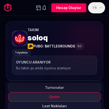
event_upcoming
notifications
expand_more
Hesap Oluştur
TR
TAKIM
soloq
PUBG: BATTLEGROUNDS
SO
1 oyuncu
OYUNCU ARANIYOR
Bu takım şu anda oyuncu aramıyor.
Turnuvalar
Üyeler
Loot Noktaları