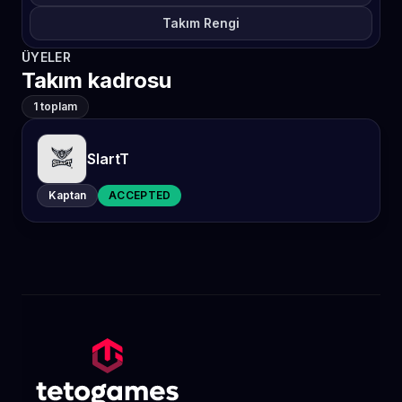
Takım Rengi
ÜYELER
Takım kadrosu
1 toplam
SlartT
Kaptan
ACCEPTED