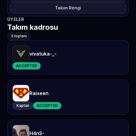
Takım Rengi
ÜYELER
Takım kadrosu
5 toplam
vivatuka-_-
ACCEPTED
Raixeen
Kaptan
ACCEPTED
H4nS-