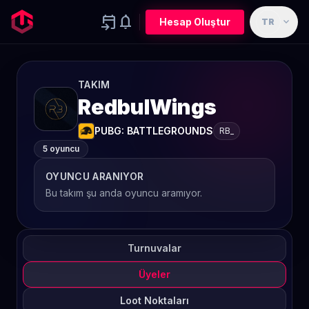
event_upcoming
notifications
expand_more
Hesap Oluştur
TR
TAKIM
RedbulWings
PUBG: BATTLEGROUNDS
RB_
5 oyuncu
OYUNCU ARANIYOR
Bu takım şu anda oyuncu aramıyor.
Turnuvalar
Üyeler
Loot Noktaları