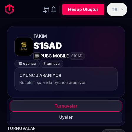
event_upcoming
notifications
expand_more
Hesap Oluştur
TR
TAKIM
S1SAD
PUBG MOBILE
S1SAD
10 oyuncu
7 turnuva
OYUNCU ARANIYOR
Bu takım şu anda oyuncu aramıyor.
Turnuvalar
Üyeler
TURNUVALAR