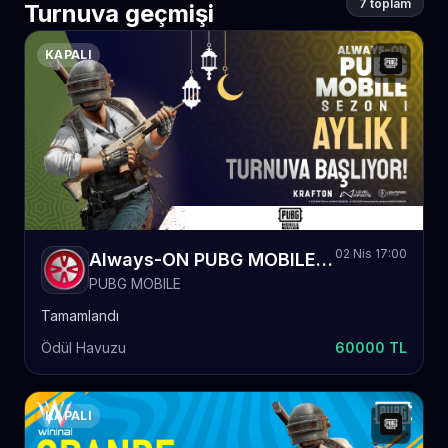
7 toplam
Turnuva geçmişi
KAPALI
02 Nis 17:00
Always-ON PUBG MOBILE Sezon 1 Aylık
PUBG MOBILE
Tamamlandı
Ödül Havuzu
60000 TL
KAPALI