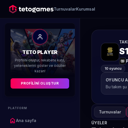
Turnuvalar
Kurumsal
TAK
S
TETO PLAYER
Profilini oluştur, rekabete katıl,
yeteneklerini göster ve ödüller
10 oyuncu
kazan!
OYUNCU A
PROFILINI OLUŞTUR
Bu takım şu
PLATFORM
Turnuvalar
home
Ana sayfa
ÜYELER