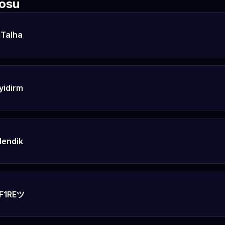
rosu
Talha
yidirm
lendik
F1REツ