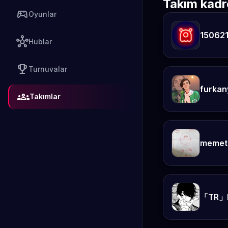
Takım kad
sports_esports
Oyunlar
150621
hub
Hublar
emoji_events
Turnuvalar
furkan
groups
Takımlar
memet
「TR」