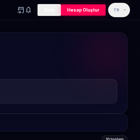
event_upcoming
notifications
expand_more
Giriş
Hesap Oluştur
TR
10 toplam