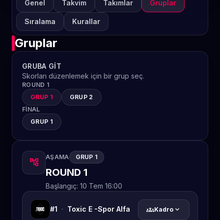
Genel
Takvim
Takımlar
Gruplar
Sıralama
Kurallar
Gruplar
GRUBA GIT
Skorları düzenlemek için bir grup seç.
ROUND 1
GRUP 1
GRUP 2
FINAL
GRUP 1
AŞAMA
GRUP 1
account_tree
ROUND 1
Başlangıç:
10 Tem 16:00
#1
·
Toxic E -Spor Alfa
groups
expand_more
Kadro