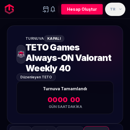
event_upcoming
notifications
expand_more
Hesap Oluştur
TR
TURNUVA
KAPALI
TETO Games
Always-ON Valorant
Weekly 40
Düzenleyen TETO
Turnuva Tamamlandı
00
00
00
GÜN
SAAT
DAKIKA