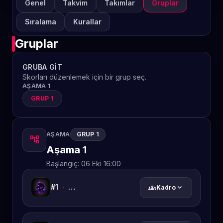
Genel
Takvim
Takımlar
Gruplar
Sıralama
Kurallar
Gruplar
GRUBA GIT
Skorları düzenlemek için bir grup seç.
AŞAMA 1
GRUP 1
AŞAMA
GRUP 1
account_tree
Aşama 1
Başlangıç:
06 Eki 16:00
#1
·
ＤＡＲＫ ＳＰＩ̇ＲＩ̇ＴＳ
groups
expand_more
Kadro