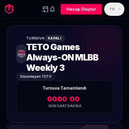
event_upcoming
notifications
expand_more
Hesap Oluştur
TR
TURNUVA
KAPALI
TETO Games
Always-ON MLBB
Weekly 3
Düzenleyen TETO
Turnuva Tamamlandı
00
00
00
GÜN
SAAT
DAKIKA