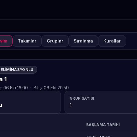
vim
Takımlar
Gruplar
Sıralama
Kurallar
NUVA
KAPALI
ETO Games Always-ON M
ELIMINASYONLU
TETO
 1
ç:
06 Eki 16:00
·
Bitiş:
06 Eki 20:59
GRUP SAYISI
u
1
BAŞLAMA TARIHI