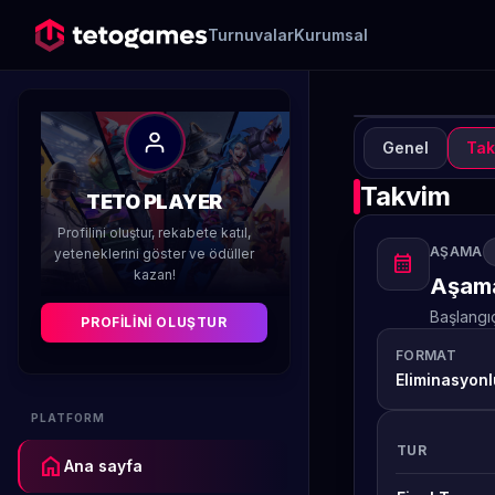
Turnuvalar
Kurumsal
Genel
Tak
TUR
T
Takvim
TETO PLAYER
3
Profilini oluştur, rekabete katıl,
AŞAMA
yeteneklerini göster ve ödüller
calendar_month
kazan!
Düzenleyen 
Aşama
Başlangı
PROFILINI OLUŞTUR
FORMAT
Eliminasyonl
PLATFORM
TUR
home
Ana sayfa