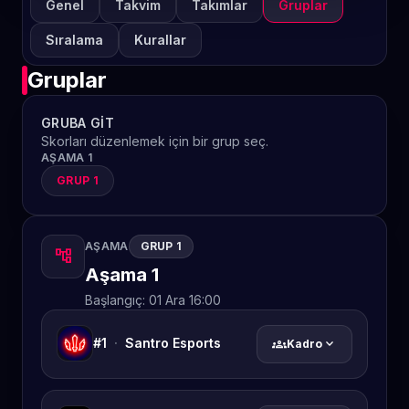
Genel
Takvim
Takımlar
Gruplar
Sıralama
Kurallar
Gruplar
GRUBA GIT
Skorları düzenlemek için bir grup seç.
AŞAMA 1
GRUP 1
AŞAMA
GRUP 1
account_tree
Aşama 1
Başlangıç:
01 Ara 16:00
#1
·
Santro Esports
groups
expand_more
Kadro