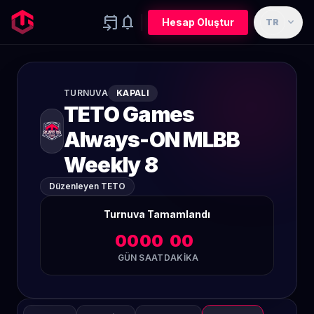
event_upcoming
notifications
expand_more
Hesap Oluştur
TR
TURNUVA
KAPALI
TETO Games
Always-ON MLBB
Weekly 8
Düzenleyen TETO
Turnuva Tamamlandı
00
00
00
GÜN
SAAT
DAKIKA