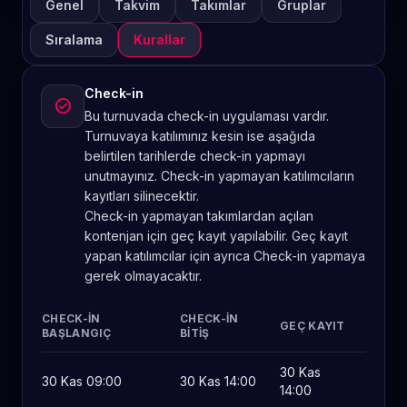
Genel
Takvim
Takımlar
Gruplar
Sıralama
Kurallar
Check-in
check_circle
Bu turnuvada check-in uygulaması vardır.
Turnuvaya katılımınız kesin ise aşağıda
belirtilen tarihlerde check-in yapmayı
unutmayınız. Check-in yapmayan katılımcıların
kayıtları silinecektir.
Check-in yapmayan takımlardan açılan
kontenjan için geç kayıt yapılabilir. Geç kayıt
yapan katılımcılar için ayrıca Check-in yapmaya
gerek olmayacaktır.
CHECK-IN
CHECK-IN
GEÇ KAYIT
BAŞLANGIÇ
BITIŞ
30 Kas
30 Kas 09:00
30 Kas 14:00
14:00