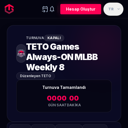
event_upcoming
notifications
expand_more
Hesap Oluştur
TR
TURNUVA
KAPALI
TETO Games
Always-ON MLBB
Weekly 8
Düzenleyen TETO
Turnuva Tamamlandı
00
00
00
GÜN
SAAT
DAKIKA