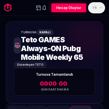
event_upcoming
notifications
expand_more
Hesap Oluştur
TR
TURNUVA
KAPALI
Teto GAMES
Always-ON Pubg
Mobile Weekly 65
Düzenleyen TETO
Turnuva Tamamlandı
00
00
00
GÜN
SAAT
DAKIKA