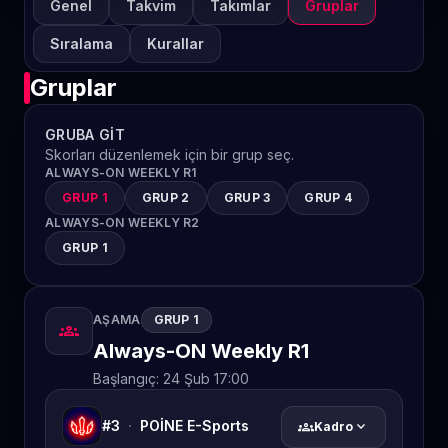
Genel
Takvim
Takımlar
Gruplar
Sıralama
Kurallar
Gruplar
GRUBA GIT
Skorları düzenlemek için bir grup seç.
ALWAYS-ON WEEKLY R1
GRUP 1
GRUP 2
GRUP 3
GRUP 4
ALWAYS-ON WEEKLY R2
GRUP 1
AŞAMA
GRUP 1
groups
Always-ON Weekly R1
Başlangıç:
24 Şub 17:00
#3
·
POİNE E-Sports
groups
expand_more
Kadro