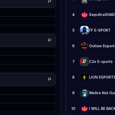
flag
4
SepultraSHA
5
FF E-SPORT
flag
6
Outlaw Esport
7
C2x E-sports
8
LION ESPORT
flag
9
WeAre Not Gui
10
I WILL BE BAC