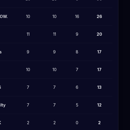
DOW.
10
10
16
26
11
11
9
20
s
9
9
8
17
10
10
7
17
S
7
7
6
13
lty
7
7
5
12
K
2
2
0
2