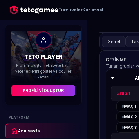
Turnuvalar
Kurumsal
Genel
Tak
TURN
Te
TETO PLAYER
GEZINME
W
Profilini oluştur, rekabete katıl,
Turlar, gruplar 
yeteneklerini göster ve ödüller
kazan!
A
Düzenleyen 
PROFILINI OLUŞTUR
Grup 1
MAÇ 1
MAÇ 2
PLATFORM
MAÇ 3
home
Ana sayfa