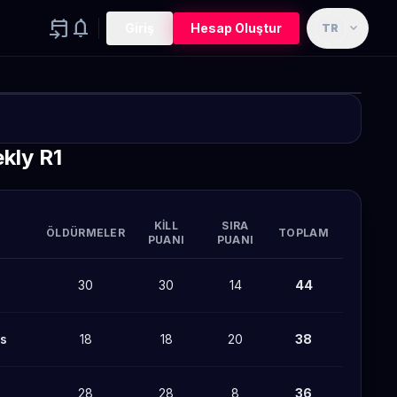
event_upcoming
notifications
expand_more
Giriş
Hesap Oluştur
TR
Turnuva
g Mobile
kly R1
Tamamlandı
00
00
00
GÜN
SAAT
DAKIKA
KILL
SIRA
ÖLDÜRMELER
TOPLAM
PUANI
PUANI
30
30
14
44
ts
18
18
20
38
28
28
8
36