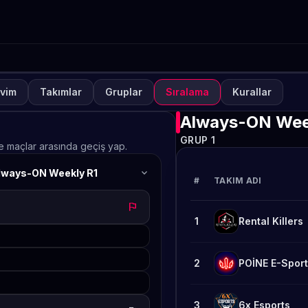
vim
Takımlar
Gruplar
Sıralama
Kurallar
UVA
KAPALI
to GAMES Always-ON Pub
Always-ON Wee
GRUP 1
eekly 65
ve maçlar arasında geçiş yap.
expand_more
lways-ON Weekly R1
TETO
#
TAKIM ADI
flag
1
Rental Killers
2
POİNE E-Spor
3
6x Esports